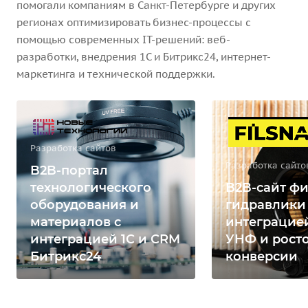
помогали компаниям в Санкт-Петербурге и других
регионах оптимизировать бизнес-процессы с
помощью современных IT-решений: веб-
разработки, внедрения 1С и Битрикс24, интернет-
маркетинга и технической поддержки.
Разработка сайтов
Разработка сайто
B2B-портал
технологического
B2B-сайт фи
оборудования и
гидравлики
материалов с
интеграцией
интеграцией 1С и CRM
УНФ и рост
Битрикс24
конверсии