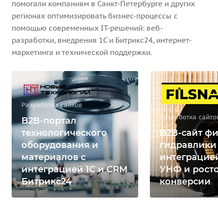
помогали компаниям в Санкт-Петербурге и других
регионах оптимизировать бизнес-процессы с
помощью современных IT-решений: веб-
разработки, внедрения 1С и Битрикс24, интернет-
маркетинга и технической поддержки.
Разработка сайтов
Разработка сайто
B2B-портал
технологического
B2B-сайт фи
оборудования и
гидравлики
материалов с
интеграцией
интеграцией 1С и CRM
УНФ и рост
Битрикс24
конверсии