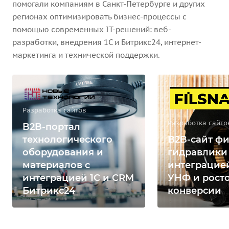
помогали компаниям в Санкт-Петербурге и других
регионах оптимизировать бизнес-процессы с
помощью современных IT-решений: веб-
разработки, внедрения 1С и Битрикс24, интернет-
маркетинга и технической поддержки.
Разработка сайтов
Разработка сайто
B2B-портал
технологического
B2B-сайт фи
оборудования и
гидравлики
материалов с
интеграцией
интеграцией 1С и CRM
УНФ и рост
Битрикс24
конверсии