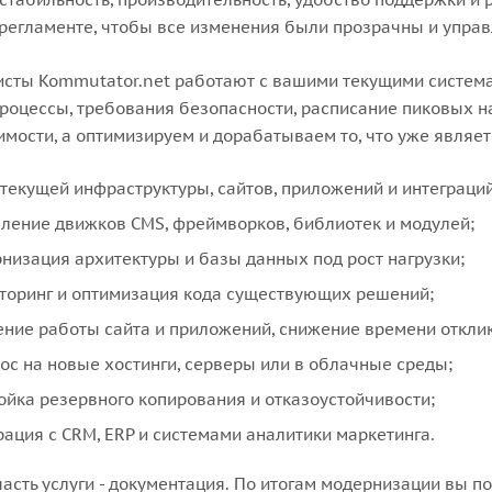
регламенте, чтобы все изменения были прозрачны и упра
сты Kommutator.net работают с вашими текущими систем
роцессы, требования безопасности, расписание пиковых н
мости, а оптимизируем и дорабатываем то, что уже являет
 текущей инфраструктуры, сайтов, приложений и интеграций
ление движков CMS, фреймворков, библиотек и модулей;
низация архитектуры и базы данных под рост нагрузки;
торинг и оптимизация кода существующих решений;
ение работы сайта и приложений, снижение времени отклик
ос на новые хостинги, серверы или в облачные среды;
ойка резервного копирования и отказоустойчивости;
рация с CRM, ERP и системами аналитики маркетинга.
асть услуги - документация. По итогам модернизации вы 