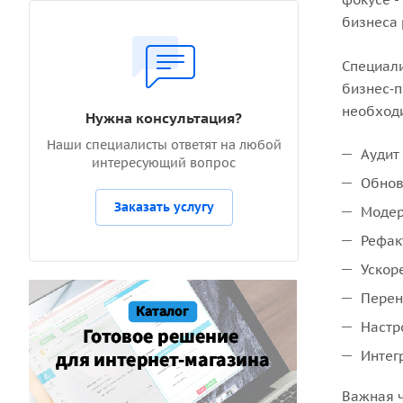
бизнеса 
Специали
бизнес‑п
необходи
Нужна консультация?
Наши специалисты ответят на любой
Аудит
интересующий вопрос
Обнов
Заказать услугу
Модер
Рефак
Ускор
Перен
Настр
Интег
Важная ч