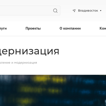
Владивосток
луги
Проекты
О компании
Кон
дернизация
вление и модернизация