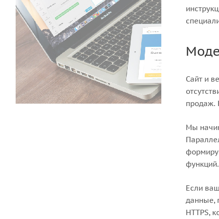
инструкц
специали
Моде
Сайт и в
отсутств
продаж. 
Мы начин
Параллел
формируе
функций.
Если ваш
данные, 
HTTPS, к