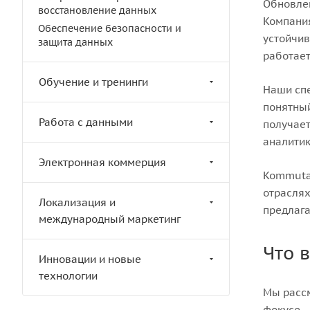
Обновлен
восстановление данных
Компания
Обеспечение безопасности и
устойчив
защита данных
работает
Обучение и тренинги
Наши спе
понятный
Работа с данными
получает
аналитик
Электронная коммерция
Kommutat
отраслях
Локализация и
предлаг
международный маркетинг
Что 
Инновации и новые
технологии
Мы рассм
фокусе -