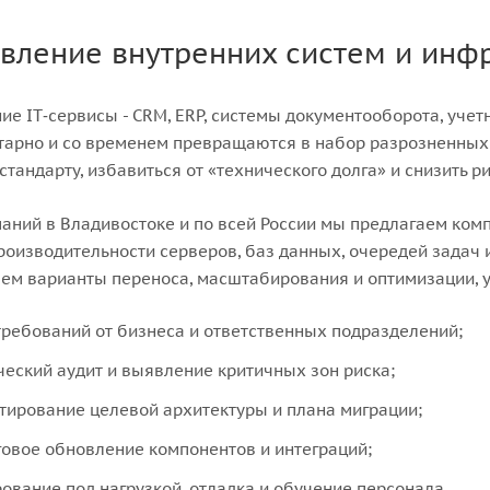
вление внутренних систем и инф
ие IT‑сервисы - CRM, ERP, системы документооборота, уче
арно и со временем превращаются в набор разрозненных и
стандарту, избавиться от «технического долга» и снизить р
аний в Владивостоке и по всей России мы предлагаем ком
роизводительности серверов, баз данных, очередей задач 
ем варианты переноса, масштабирования и оптимизации, 
требований от бизнеса и ответственных подразделений;
ческий аудит и выявление критичных зон риска;
тирование целевой архитектуры и плана миграции;
овое обновление компонентов и интеграций;
рование под нагрузкой, отладка и обучение персонала.