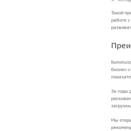
Такой пр
работе с
развиват
Преи
Kommutat
бизнес‑с
показате
За годы 
рискован
загрузки
Мы откры
рекоменд