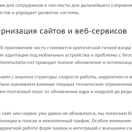
ии для сотрудников и чек‑листы для дальнейшего сопровож
стов и упрощает развитие системы.
рнизация сайтов и веб‑сервисов
еб‑приложения часто становятся критической точкой входа 
ие адаптации под мобильные устройства и проблемы с без
Kommutator.net проводит полное обновление и оптимизаци
аем с анализа структуры, скорости работы, корректности в
ьно оцениваем влияние текущих технических ограничений
м поэтапный план: от обновления ядра и модулей до ред
 сайт или сервис уже давно не обновлялся, мы помогаем б
позиции в поиске и накопленный трафик. Особое внимание 
орректной работе форм заявок и интеграций с внешними с