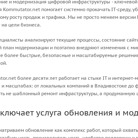
ие и модернизация цифровой инфраструктуры - ключевой 
 Kommutator.net помогает системно прокачать IT‑среду, уб
ому росту продаж и трафика. Мы не просто меняем версии 
 на цели бизнеса.
циалисты анализируют текущие процессы, состояние сайто
 план модернизации и поэтапно внедряют изменения с ми
е более быстрые, безопасные и масштабируемые решения,
ой.
or.net более десяти лет работает на стыке IT и интернет
 и масштабах: от локальных компаний в Владивостоке до 
ать не шаблонный ремонт инфраструктуры, а продуманную
включает услуга обновления и мо
атриваем обновление как комплекс работ, который охваты
 стабильность, производительность, удобство поддержки и