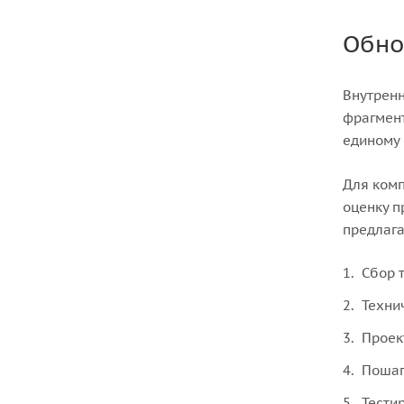
Обно
Внутренн
фрагмент
единому 
Для комп
оценку п
предлага
Сбор 
Техни
Проек
Пошаг
Тести