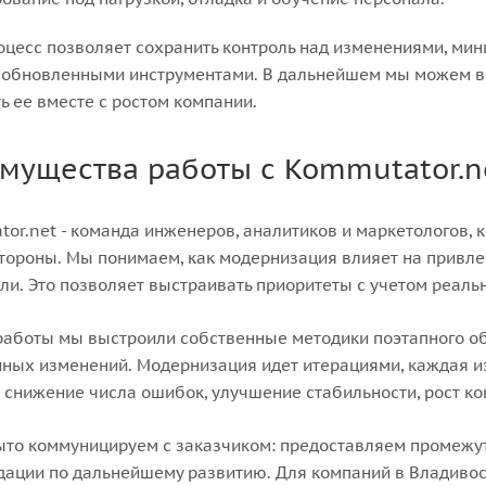
оцесс позволяет сохранить контроль над изменениями, мин
 обновленными инструментами. В дальнейшем мы можем вз
ь ее вместе с ростом компании.
мущества работы с Kommutator.n
or.net - команда инженеров, аналитиков и маркетологов, ко
тороны. Мы понимаем, как модернизация влияет на привл
ли. Это позволяет выстраивать приоритеты с учетом реальн
работы мы выстроили собственные методики поэтапного о
ных изменений. Модернизация идет итерациями, каждая из
, снижение числа ошибок, улучшение стабильности, рост ко
то коммуницируем с заказчиком: предоставляем промежуто
ации по дальнейшему развитию. Для компаний в Владивост