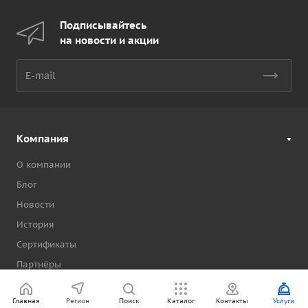
Подписывайтесь
на новости и акции
Компания
О компании
Блог
Новости
История
Сертификаты
Партнёры
Бренды
Главная
Регион
Поиск
Каталог
Контакты
Услуги
Клиенты