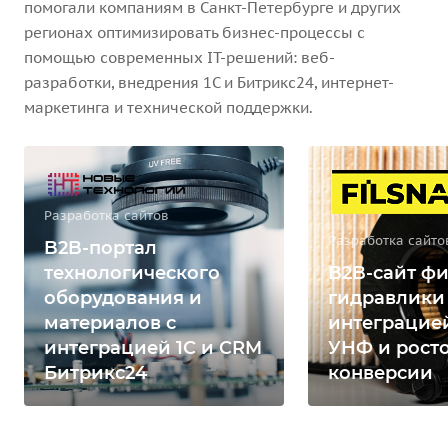
помогали компаниям в Санкт-Петербурге и других
регионах оптимизировать бизнес-процессы с
помощью современных IT-решений: веб-
разработки, внедрения 1С и Битрикс24, интернет-
маркетинга и технической поддержки.
Разработка сайтов
Разработка сайто
B2B-портал
технологического
B2B-сайт фи
оборудования и
гидравлики
материалов с
интеграцией
интеграцией 1С и CRM
УНФ и рост
Битрикс24
конверсии