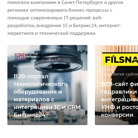
помогали компаниям в Санкт-Петербурге и других
регионах оптимизировать бизнес-процессы с
помощью современных IT-решений: веб-
разработки, внедрения 1С и Битрикс24, интернет-
маркетинга и технической поддержки.
Разработка сайтов
Разработка сайто
B2B-портал
технологического
B2B-сайт фи
оборудования и
гидравлики
материалов с
интеграцией
интеграцией 1С и CRM
УНФ и рост
Битрикс24
конверсии