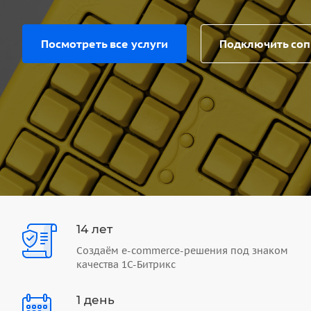
Посмотреть все услуги
Подключить со
14 лет
Создаём e-commerce-решения под знаком
качества 1С-Битрикс
1 день