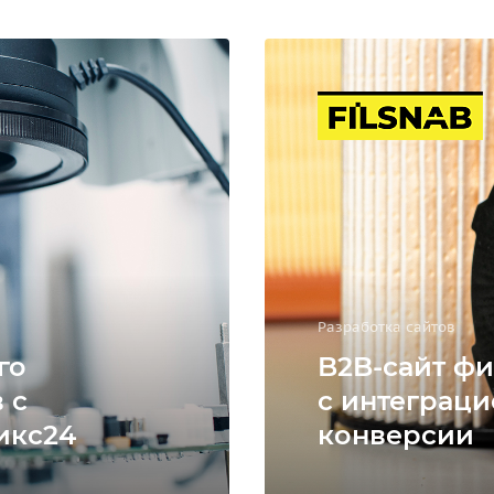
Разработка сайтов
го
B2B-сайт фи
 с
с интеграци
икс24
конверсии